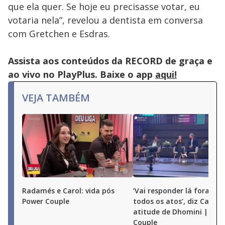
the
que ela quer. Se hoje eu precisasse votar, eu
close
button.
votaria nela”, revelou a dentista em conversa
com Gretchen e Esdras.
Assista aos conteúdos da RECORD de graça e
ao vivo no PlayPlus. Baixe o app
aqui!
VEJA TAMBÉM
Radamés e Carol: vida pós
‘Vai responder lá fora por
Power Couple
todos os atos’, diz Carol 
atitude de Dhomini | Pow
Couple