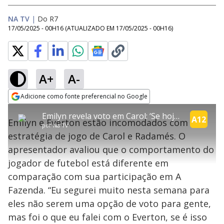
NA TV
|
Do R7
17/05/2025 - 00H16
(ATUALIZADO EM
17/05/2025 - 00H16
)
A+
A-
explore
Adicione como fonte preferencial no Google
This
Opens in new window
Emilyn revela voto em Carol: ‘Se hoje eu precisasse votar, seria nela’ | Power Couple
is
A12
Emilyn e Everton estão incomodados com a
a
Conteúdo bloqueado
por
Na TV
modal
estratégia de jogo de Carol e Radamés. O
window.
Lamentamos, mas o vídeo que está tentando assisitr é de exibição
This
exclusiva em território brasileiro :-(
apresentador avaliou que o comportamento do
modal
can
jogador de futebol está diferente em
be
closed
comparação com sua participação em A
by
pressing
Fazenda. “Eu segurei muito nesta semana para
the
Escape
eles não serem uma opção de voto para gente,
key
or
mas foi o que eu falei com o Everton, se é isso
activating