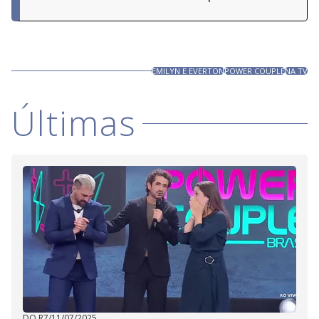
EMILYN E EVERTON
POWER COUPLE
NA TV
Últimas
DO R7
/
11/07/2025