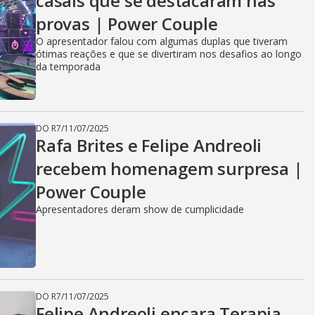
casais que se destacaram nas
provas | Power Couple
O apresentador falou com algumas duplas que tiveram
ótimas reações e que se divertiram nos desafios ao longo
da temporada
DO R7
/
11/07/2025
Rafa Brites e Felipe Andreoli
recebem homenagem surpresa |
Power Couple
Apresentadores deram show de cumplicidade
DO R7
/
11/07/2025
Felipe Andreoli encara Terapia