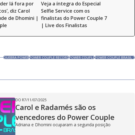
der lá fora por
Veja a íntegra do Especial
os’, diz Carol
Selfie Service com os
ude de Dhomini |
finalistas do Power Couple 7
ple
| Live dos Finalistas
QUEBRA POWER
POWER COUPLE RECORD
POWER COUPLE
POWER COUPLE BRASIL 7
DO R7
/
11/07/2025
Carol e Radamés são os
vencedores do Power Couple
Adriana e Dhomini ocuparam a segunda posição