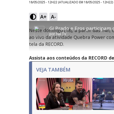
18/05/2025 - 12H22
(ATUALIZADO EM
18/05/2025 - 12H22
)
A+
A-
This
is
Neste domingo (18), a partir das 14h, 
a
por
Na TV
modal
ao vivo da atividade Quebra Power com
window.
This
Con
tela da RECORD.
modal
can
be
Lamentamos, mas o vídeo que está tentando 
closed
Assista aos conteúdos da RECORD de 
by
pressing
the
VEJA TAMBÉM
Escape
key
or
activating
the
close
button.