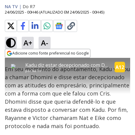
NA TV
|
Do R7
24/06/2025 - 00H46
(ATUALIZADO EM
24/06/2025 - 00H45
)
A+
A-
explore
Adicione como fonte preferencial no Google
This
Opens in new window
Kadu diz estar decepcionado com Dhomini | Power Couple
is
A12
Em seu momento do apontamento, Kadu voltou
a
Conteúdo bloqueado
por
Na TV
modal
a chamar Dhomini e disse estar decepcionado
window.
Lamentamos, mas o vídeo que está tentando assisitr é de exibição
This
exclusiva em território brasileiro :-(
com as atitudes do empresário, principalmente
modal
can
com a forma com que ele falou com Cris.
be
closed
Dhomini disse que queria defendê-lo e que
by
pressing
estava disposto a conversar com Kadu. Por fim,
the
Escape
Rayanne e Victor chamaram Nat e Eike como
key
or
protocolo e nada mais foi pontuado.
activating
the