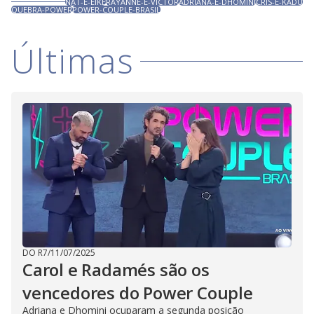
NAT-E-EIKE
RAYANNE-E-VICTOR
ADRIANA-E-DHOMINI
CRIS-E-KADU
QUEBRA-POWER
POWER-COUPLE-BRASIL
Últimas
DO R7
/
11/07/2025
Carol e Radamés são os
vencedores do Power Couple
Adriana e Dhomini ocuparam a segunda posição