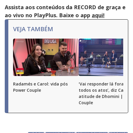
close
button.
Assista aos conteúdos da RECORD de graça e
ao vivo no PlayPlus. Baixe o app
aqui!
VEJA TAMBÉM
Radamés e Carol: vida pós
‘Vai responder lá fora por
Power Couple
todos os atos’, diz Carol 
atitude de Dhomini | Pow
Couple