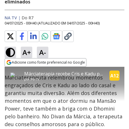
eliminados
NA TV
|
Do R7
04/07/2025 - 00H40
(ATUALIZADO EM
04/07/2025 - 00H40
)
A+
A-
explore
Adicione como fonte preferencial no Google
This
Opens in new window
Márciaterapia recebe Cris e Kadu para relembrar momentos engraçados do casal | Power Couple
is
A12
Márciaterapeuta relembrou momentos
a
Conteúdo bloqueado
por
Na TV
modal
engraçados de Cris e Kadu ao lado do casal e
window.
Lamentamos, mas o vídeo que está tentando assisitr é de exibição
This
exclusiva em território brasileiro :-(
garantiu muita diversão. Além dos diferentes
modal
can
momentos em que o ator dormiu na Mansão
be
closed
Power, teve também a briga com o Dhomini
by
pressing
pelo banheiro. No Divan da Márcia, a terapeuta
the
Escape
deu conselhos amorosos para o público.
key