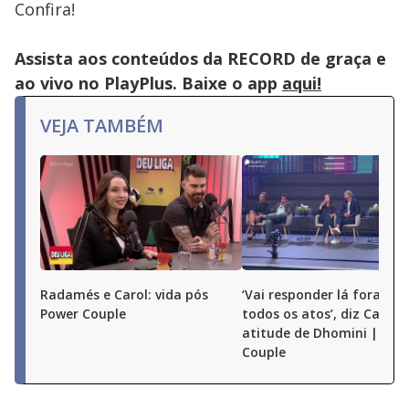
or
Confira!
activating
the
close
button.
Assista aos conteúdos da RECORD de graça e
ao vivo no PlayPlus. Baixe o app
aqui!
VEJA TAMBÉM
Radamés e Carol: vida pós
‘Vai responder lá fora por
Power Couple
todos os atos’, diz Carol 
atitude de Dhomini | Pow
Couple