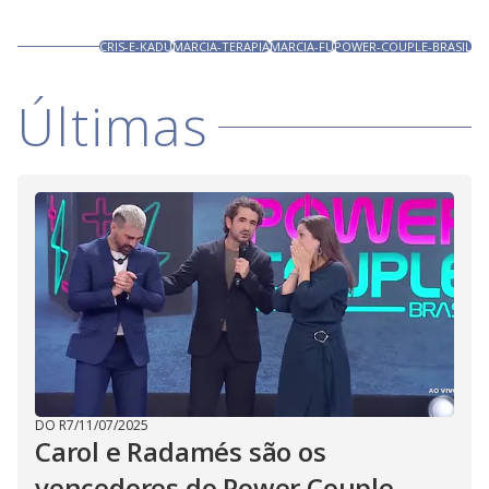
CRIS-E-KADU
MARCIA-TERAPIA
MARCIA-FU
POWER-COUPLE-BRASIL
Últimas
DO R7
/
11/07/2025
Carol e Radamés são os
vencedores do Power Couple