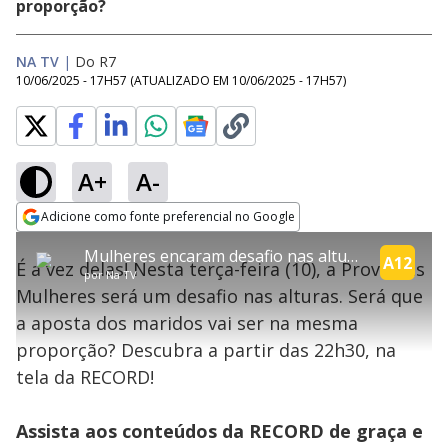
proporção?
NA TV
|
Do R7
10/06/2025 - 17H57
(ATUALIZADO EM
10/06/2025 - 17H57
)
A+
A-
explore
Adicione como fonte preferencial no Google
This
Opens in new window
Mulheres encaram desafio nas alturas em nova prova nesta terça (10) | Power Couple
is
A12
É a vez delas! Nesta terça-feira (10), a Prova das
a
Conteúdo bloqueado
por
Na TV
modal
Mulheres será um desafio nas alturas. Será que
window.
Lamentamos, mas o vídeo que está tentando assisitr é de exibição
This
exclusiva em território brasileiro :-(
a aposta dos maridos vai ser na mesma
modal
can
proporção? Descubra a partir das 22h30, na
be
closed
tela da RECORD!
by
pressing
the
Escape
Assista aos conteúdos da RECORD de graça e
key