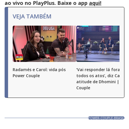
or
ao vivo no PlayPlus. Baixe o app
aqui!
activating
the
close
VEJA TAMBÉM
button.
Radamés e Carol: vida pós
‘Vai responder lá fora por
Power Couple
todos os atos’, diz Carol 
atitude de Dhomini | Pow
Couple
POWER-COUPLE-BRASIL