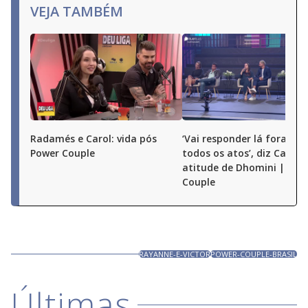
close
VEJA TAMBÉM
button.
Radamés e Carol: vida pós
‘Vai responder lá fora por
Power Couple
todos os atos’, diz Carol 
atitude de Dhomini | Pow
Couple
RAYANNE-E-VICTOR
POWER-COUPLE-BRASIL
Últimas