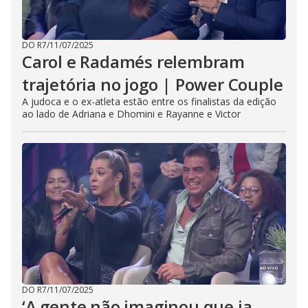
DO R7
/
11/07/2025
Carol e Radamés relembram
trajetória no jogo | Power Couple
A judoca e o ex-atleta estão entre os finalistas da edição
ao lado de Adriana e Dhomini e Rayanne e Victor
DO R7
/
11/07/2025
‘A gente não imaginou que ia