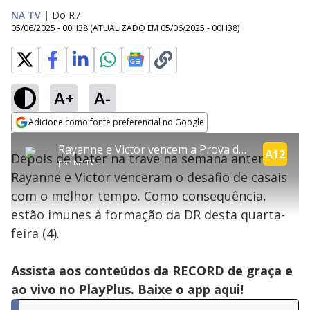
NA TV
|
Do R7
05/06/2025 - 00H38
(ATUALIZADO EM
05/06/2025 - 00H38
)
A+
A-
explore
Adicione como fonte preferencial no Google
This
Opens in new window
Rayanne e Victor vencem a Prova dos Casais | Power Couple
is
A12
Depois de bater na trave na semana anterior,
a
Conteúdo bloqueado
por
Na TV
modal
Rayanne e Victor venceram o desafio de casais
window.
Lamentamos, mas o vídeo que está tentando assisitr é de exibição
This
exclusiva em território brasileiro :-(
com o melhor tempo. Como consequência,
modal
can
estão imunes à formação da DR desta quarta-
be
closed
feira (4).
by
pressing
the
Escape
Assista aos conteúdos da RECORD de graça e
key
or
ao vivo no PlayPlus. Baixe o app
aqui!
activating
the