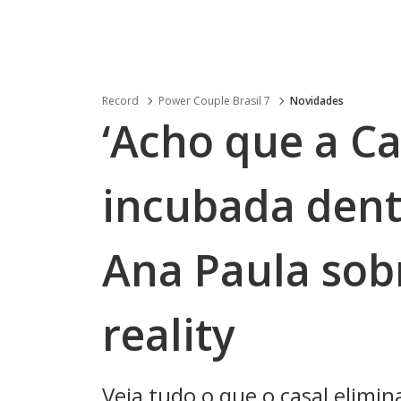
Record
Power Couple Brasil 7
Novidades
‘Acho que a C
incubada dentr
Ana Paula sobr
reality
Veja tudo o que o casal elimi