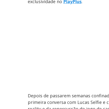
exclusividade no
PlayPlus
.
Depois de passarem semanas confinados
primeira conversa com Lucas Selfie e
reality e da repercussão do jogo de ca