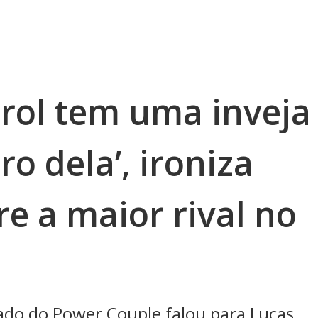
arol tem uma inveja
o dela’, ironiza
e a maior rival no
nado do Power Couple falou para Lucas