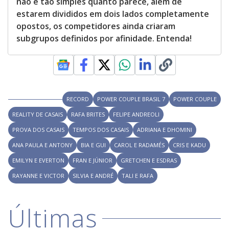
não é tão simples quanto parece, além de
estarem divididos em dois lados completamente
opostos, os competidores ainda criaram
subgrupos definidos por afinidade. Entenda!
RECORD
POWER COUPLE BRASIL 7
POWER COUPLE
REALITY DE CASAIS
RAFA BRITES
FELIPE ANDREOLI
PROVA DOS CASAIS
TEMPOS DOS CASAIS
ADRIANA E DHOMINI
ANA PAULA E ANTONY
BIA E GUI
CAROL E RADAMÉS
CRIS E KADU
EMILYN E EVERTON
FRAN E JÚNIOR
GRETCHEN E ESDRAS
RAYANNE E VICTOR
SILVIA E ANDRÉ
TALI E RAFA
Últimas