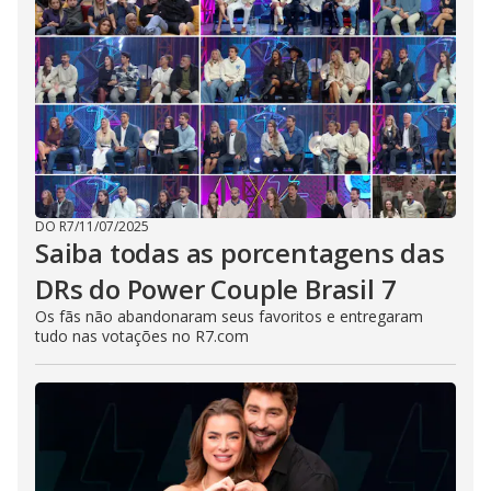
DO R7
/
11/07/2025
Saiba todas as porcentagens das
DRs do Power Couple Brasil 7
Os fãs não abandonaram seus favoritos e entregaram
tudo nas votações no R7.com