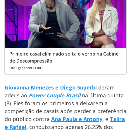
Primeiro casal eliminado solta o verbo na Cabine
de Descompressão
Divulgação/RECORD
Giovanna Menezes e Diego Superbi
deram
adeus ao
Power Couple Brasil
na última quinta
(8). Eles foram os primeiros a deixarem a
competição de casais após perder a preferência
do público contra
Ana Paula e Antony
, e
Talira
e Rafael,
conquistando apenas 26,25% dos