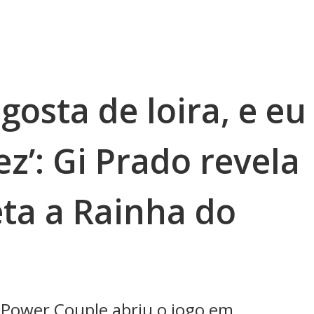
gosta de loira, e eu
ez’: Gi Prado revela
eta a Rainha do
 Power Couple abriu o jogo em