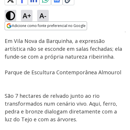
A+
A-
Loaded
:
4.91%
Adicione como fonte preferencial no Google
Ativar
Som
Opens in new window
Em Vila Nova da Barquinha, a expressão
artística não se esconde em salas fechadas; ela
funde-se com a própria natureza ribeirinha.
Parque de Escultura Contemporânea Almourol
São 7 hectares de relvado junto ao rio
transformados num cenário vivo. Aqui, ferro,
pedra e bronze dialogam diretamente com a
luz do Tejo e com as árvores.