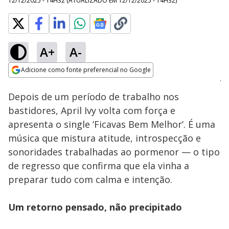
12/12/2025 - 14H32
(ATUALIZADO EM
12/12/2025 - 14H32
)
A+
A-
Loaded
:
24.56%
Adicione como fonte preferencial no Google
Ativar
Som
Opens in new window
Depois de um período de trabalho nos
bastidores, April Ivy volta com força e
apresenta o single ‘Ficavas Bem Melhor’. É uma
música que mistura atitude, introspecção e
sonoridades trabalhadas ao pormenor — o tipo
de regresso que confirma que ela vinha a
preparar tudo com calma e intenção.
Um retorno pensado, não precipitado