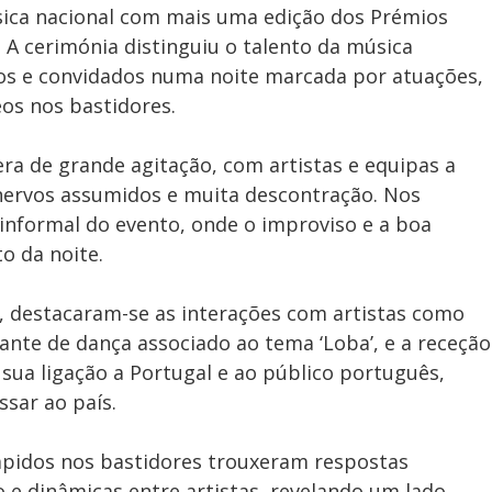
úsica nacional com mais uma edição dos Prémios
. A cerimónia distinguiu o talento da música
os e convidados numa noite marcada por atuações,
s nos bastidores.
 era de grande agitação, com artistas e equipas a
 nervos assumidos e muita descontração. Nos
 informal do evento, onde o improviso e a boa
o da noite.
, destacaram-se as interações com artistas como
nte de dança associado ao tema ‘Loba’, e a receção
 sua ligação a Portugal e ao público português,
sar ao país.
ápidos nos bastidores trouxeram respostas
e dinâmicas entre artistas, revelando um lado