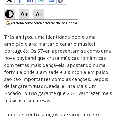
A+
A-
Loaded
:
11.54%
Adicione como fonte preferencial no Google
Ativar
Som
Opens in new window
Três amigos, uma identidade pop e uma
ambição clara: marcar o cenário musical
português. Os S7ven apresentam-se como uma
nova boyband que cruza músicas românticas
com temas mais dançáveis, apostando numa
fórmula onde a amizade e a sintonia em palco
são tão importantes como as canções. Depois
de lançarem ‘Madrugada’ e ‘Fica Mais Um
Bocado’, o trio garante que 2026 vai trazer mais
músicas e surpresas.
Uma ideia entre amigos que virou projeto