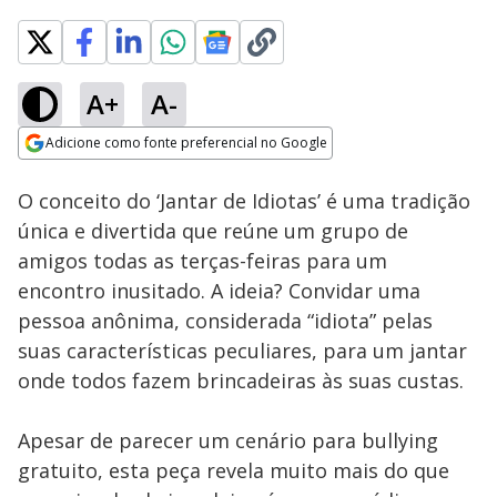
A+
A-
Loaded
:
17.92%
Adicione como fonte preferencial no Google
Ativar
Som
Opens in new window
O conceito do ‘Jantar de Idiotas’ é uma tradição
única e divertida que reúne um grupo de
amigos todas as terças-feiras para um
encontro inusitado. A ideia? Convidar uma
pessoa anônima, considerada “idiota” pelas
suas características peculiares, para um jantar
onde todos fazem brincadeiras às suas custas.
Apesar de parecer um cenário para bullying
gratuito, esta peça revela muito mais do que