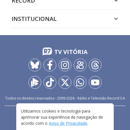
RECORD
INSTITUCIONAL
TV VITÓRIA
Todos os direitos reservados - 2009-
2026
- Rádio e Televisão Record S.A
Utilizamos cookies e tecnologia para
CARREIRA
FALE CONOSCO
PRIVACIDADE
aprimorar sua experiência de navegação de
TERMOS E CONDIÇÕES DE USO
acordo com o
Aviso de Privacidade
.