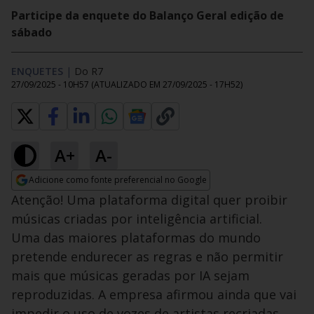
Participe da enquete do Balanço Geral edição de
sábado
ENQUETES
|
Do R7
27/09/2025 - 10H57
(ATUALIZADO EM
27/09/2025 - 17H52
)
A+
A-
Adicione como fonte preferencial no Google
Opens in new window
Atenção! Uma plataforma digital quer proibir
músicas criadas por inteligência artificial.
Uma das maiores plataformas do mundo
pretende endurecer as regras e não permitir
mais que músicas geradas por IA sejam
reproduzidas. A empresa afirmou ainda que vai
impedir o uso de vozes de artistas recriadas