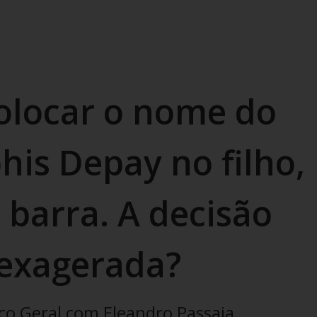
colocar o nome do
is Depay no filho,
 barra. A decisão
 exagerada?
ço Geral com Eleandro Passaia