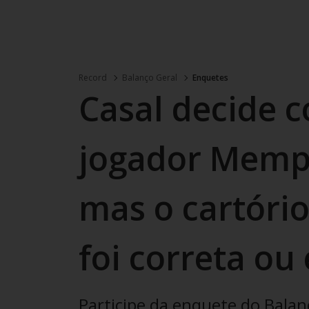
Record
Balanço Geral
Enquetes
Casal decide 
jogador Memph
mas o cartório
foi correta ou
Participe da enquete do Balan