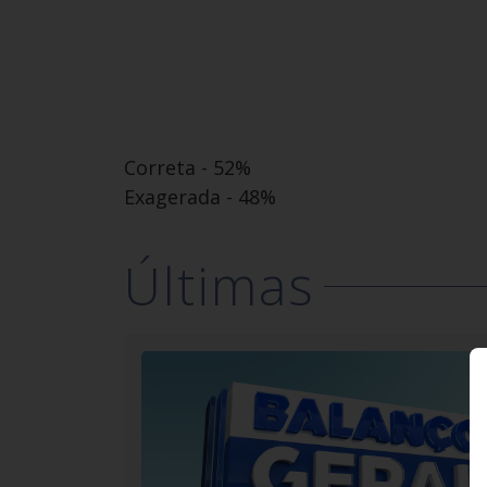
Correta - 52%
Exagerada - 48%
Últimas