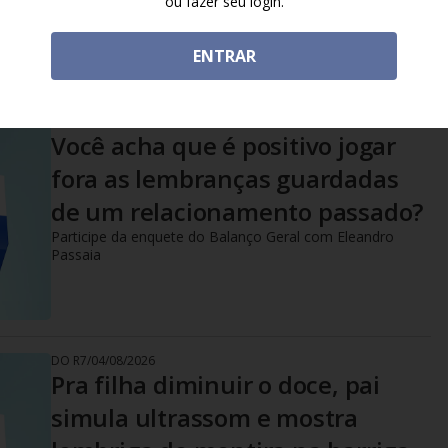
ou fazer seu login.
ENTRAR
DO R7
/
06/08/2026
Você acha que é positivo jogar
fora as lembranças guardadas
de um relacionamento passado?
Participe da enquete do Balanço Geral com Eleandro
Passaia
DO R7
/
04/08/2026
Pra filha diminuir o doce, pai
simula ultrassom e mostra