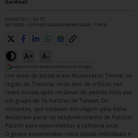
Gardinali
ENQUETES
|
Do R7
06/12/2025 - 12H16
(ATUALIZADO EM
06/12/2025 - 12H16
)
A+
A-
Adicione como fonte preferencial no Google
Opens in new window
Um dono de pizzaria em Montecatini Terme, na
região da Toscana, virou alvo de críticas nas
redes sociais após reclamar do pedido feito por
um grupo de 16 turistas de Taiwan. Os
visitantes, que estavam em viagem pela Itália,
decidiram parar no estabelecimento de Patrizio
Pazzini para experimentar a culinária local.
O grupo encomendou cinco pizzas individuais e