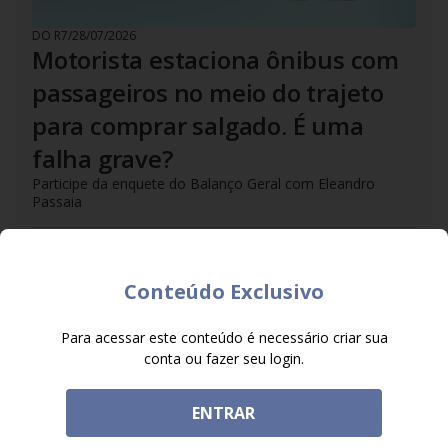
DO R7
/
28/07/2026
Motorista estaciona ônibus com
passageiros no meio do trajeto
para comprar salgado. É uma
falha grave?
Participe da enquete do Balanço Geral com Eleandro
Passaia
Conteúdo Exclusivo
Para acessar este conteúdo é necessário criar sua
conta ou fazer seu login.
ENTRAR