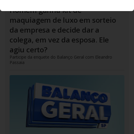
DO R7
/
27/07/2026
Homem ganha kit de
maquiagem de luxo em sorteio
da empresa e decide dar a
colega, em vez da esposa. Ele
agiu certo?
Participe da enquete do Balanço Geral com Eleandro
Passaia