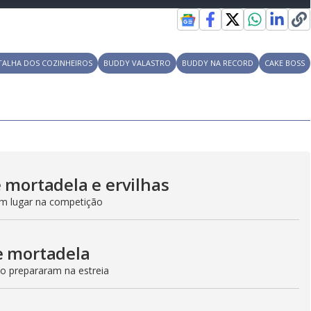
TALHA DOS COZINHEIROS
BUDDY VALASTRO
BUDDY NA RECORD
CAKE BOSS
e mortadela e ervilhas
 um lugar na competição
e mortadela
no prepararam na estreia