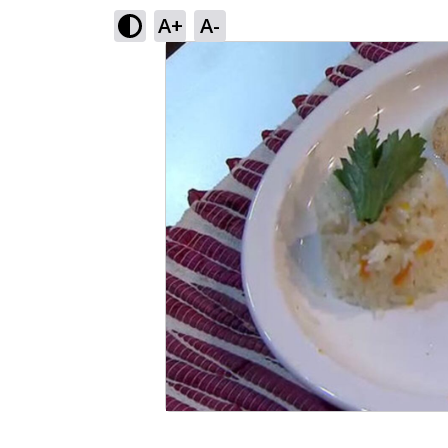
A+
A-