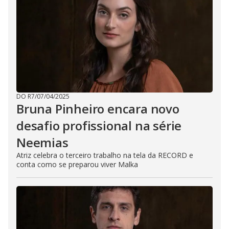
DO R7
/
07/04/2025
Bruna Pinheiro encara novo
desafio profissional na série
Neemias
Atriz celebra o terceiro trabalho na tela da RECORD e
conta como se preparou viver Malka