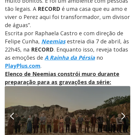
muito bonitos. E foi um ambiente com pessoas
tão legais. A
RECORD
é uma casa que eu amo e
viver o Perez aqui foi transformador, um divisor
de águas”.
Escrita por Raphaela Castro e com direção de
Felipe Cunha,
Neemias
estreia dia 7 de abril, às
22h45, na
RECORD
. Enquanto isso, reveja todas
as emoções de
A Rainha da Pérsia
no
PlayPlus.com
.
Elenco de Neemias constrói muro durante
preparação para as gravações da série: