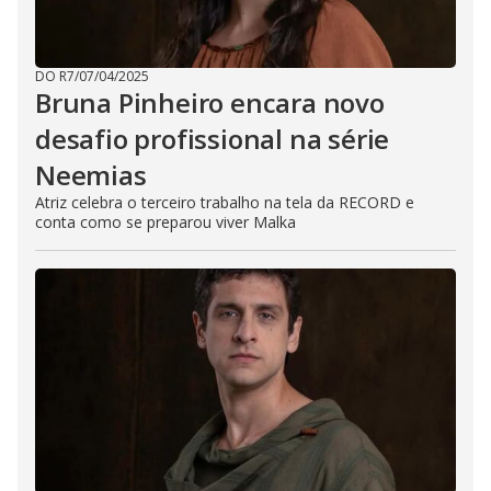
DO R7
/
07/04/2025
Bruna Pinheiro encara novo
desafio profissional na série
Neemias
Atriz celebra o terceiro trabalho na tela da RECORD e
conta como se preparou viver Malka