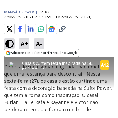
MANSÃO POWER
|
Do R7
27/06/2025 - 21H21
(ATUALIZADO EM
27/06/2025 - 21H21
)
A+
A-
explore
Adicione como fonte preferencial no Google
This
Opens in new window
Casais curtem festa inspirada na Suíte Power | Power Couple
is
A12
Depois de uma semana agitada, nada melhor
a
Conteúdo bloqueado
por
Mansão Power
modal
que uma festança para descontrair. Nesta
window.
Lamentamos, mas o vídeo que está tentando assisitr é de exibição
This
exclusiva em território brasileiro :-(
sexta-feira (27), os casais estão curtindo uma
modal
can
festa com a decoração baseada na Suíte Power,
be
closed
que tem a romã como inspiração. O casal
by
pressing
Furlan, Tali e Rafa e Rayanne e Victor não
the
Escape
perderam tempo e fizeram um brinde.
key
or
activating