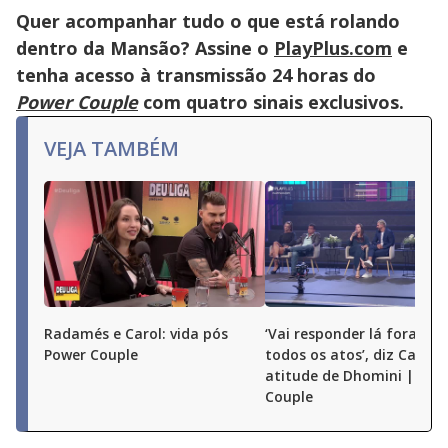
the
Quer acompanhar tudo o que está rolando
close
button.
dentro da Mansão? Assine o
PlayPlus.com
e
tenha acesso à transmissão 24 horas do
Power Couple
com quatro sinais exclusivos.
VEJA TAMBÉM
Radamés e Carol: vida pós
‘Vai responder lá fora por
Power Couple
todos os atos’, diz Carol 
atitude de Dhomini | Pow
Couple