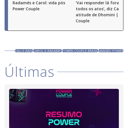
Radamés e Carol: vida pós
‘Vai responder lá fora por
Power Couple
todos os atos’, diz Carol 
atitude de Dhomini | Pow
Couple
TALI-E-RAFA
CAROL-E-RADAMES
POWER-COUPLE-BRASIL
MANSÃO POWER
Últimas