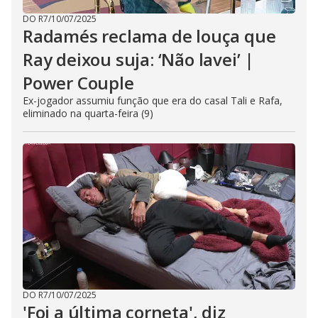
DO R7
/
10/07/2025
Radamés reclama de louça que
Ray deixou suja: ‘Não lavei’ |
Power Couple
Ex-jogador assumiu função que era do casal Tali e Rafa,
eliminado na quarta-feira (9)
DO R7
/
10/07/2025
'Foi a última corneta', diz