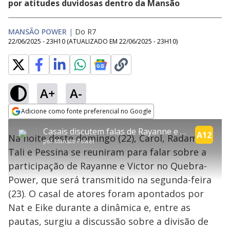
por atitudes duvidosas dentro da Mansão
MANSÃO POWER
|
Do R7
22/06/2025 - 23H10
(ATUALIZADO EM
22/06/2025 - 23H10
)
A+
A-
explore
Adicione como fonte preferencial no Google
This
Opens in new window
Casais discutem falas de Rayanne e Victor durante o Quebra-Power | Power Couple
is
A12
Na noite deste domingo (22), Carol, Radamés,
a
Conteúdo bloqueado
por
Mansão Power
modal
Tali e Pessina se reuniram para falar sobre a
window.
Lamentamos, mas o vídeo que está tentando assisitr é de exibição
This
exclusiva em território brasileiro :-(
participação de Rayanne e Victor no Quebra-
modal
can
Power, que será transmitido na segunda-feira
be
closed
(23). O casal de atores foram apontados por
by
pressing
Nat e Eike durante a dinâmica e, entre as
the
Escape
pautas, surgiu a discussão sobre a divisão de
key