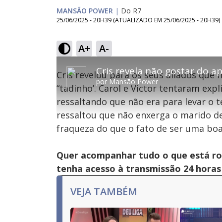
MANSÃO POWER
|
Do R7
25/06/2025 - 20H39
(ATUALIZADO EM
25/06/2025 - 20H39
)
A+
A-
This
is
Cris revelou para os seus aliados qu
a
por
Mansão Power
modal
“tadinho’. Carol e Victor tentaram exp
window.
This
Con
ressaltando que não era para levar o t
modal
can
ressaltou que não enxerga o marido d
be
Lamentamos, mas o vídeo que está tentando 
closed
fraqueza do que o fato de ser uma boa
by
pressing
the
Escape
Quer acompanhar tudo o que está ro
key
or
tenha acesso à transmissão 24 hora
activating
the
close
VEJA TAMBÉM
button.