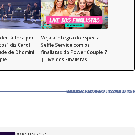
der lá fora por
Veja a íntegra do Especial
os’, diz Carol
Selfie Service com os
ude de Dhomini |
finalistas do Power Couple 7
ple
| Live dos Finalistas
CRIS-E-KADU
BRASIL
POWER COUPLE BRASIL
DO R7
/
11/07/2025