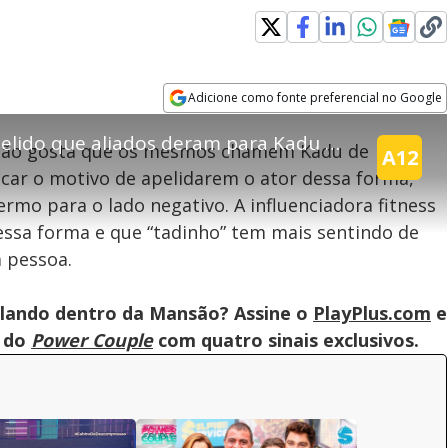
explore
Adicione como fonte preferencial no Google
Opens in new window
Cris revela não gostar do apelido que aliados deram para Kadu | Power Couple
e não gosta que os mesmos chamem Kadu de
A12
licar o motivo de apelidarem o ator dessa forma,
teúdo bloqueado
ermo para o lado negativo. A influenciadora fitness
essa forma e que “tadinho” tem mais sentindo de
assisitr é de exibição exclusiva em território brasileiro :-(
 pessoa.
lando dentro da Mansão? Assine o
PlayPlus.com
e
s do
Power Couple
com quatro sinais exclusivos.