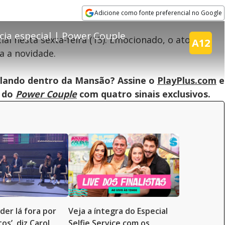
Adicione como fonte preferencial no Google
Opens in new window
ia especial | Power Couple
al nesta sexta-feira (13). Emocionado, o ator
A12
a a novidade.
teúdo bloqueado
lando dentro da Mansão? Assine o
PlayPlus.com
e
assisitr é de exibição exclusiva em território brasileiro :-(
s do
Power Couple
com quatro sinais exclusivos.
der lá fora por
Veja a íntegra do Especial
os’, diz Carol
Selfie Service com os