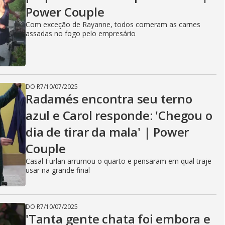
Power Couple
Com exceção de Rayanne, todos comeram as carnes
assadas no fogo pelo empresário
DO R7
/
10/07/2025
Radamés encontra seu terno
azul e Carol responde: 'Chegou o
dia de tirar da mala' | Power
Couple
Casal Furlan arrumou o quarto e pensaram em qual traje
usar na grande final
DO R7
/
10/07/2025
'Tanta gente chata foi embora e