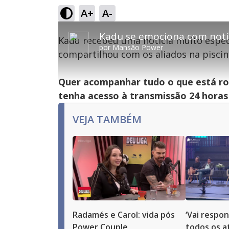
A+
A-
This
is
Kadu se emociona com notíc
Kadu recebeu uma notícia muito especi
a
por
Mansão Power
modal
compartilhou com os aliados na piscin
window.
This
Con
modal
can
Quer acompanhar tudo o que está ro
be
Lamentamos, mas o vídeo que está tentando 
closed
tenha acesso à transmissão 24 hora
by
pressing
the
VEJA TAMBÉM
Escape
key
or
activating
the
close
button.
Radamés e Carol: vida pós
‘Vai respon
Power Couple
todos os at