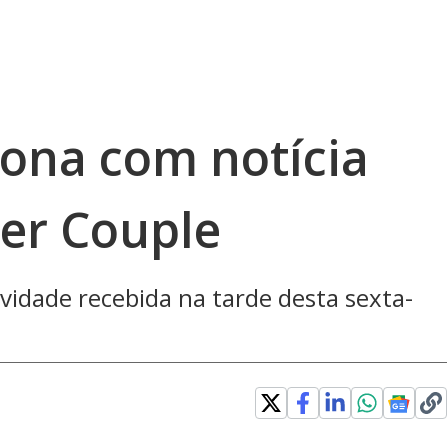
ona com notícia
wer Couple
ovidade recebida na tarde desta sexta-
explore