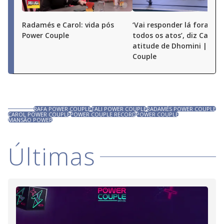
Radamés e Carol: vida pós
‘Vai responder lá fora por
Power Couple
todos os atos’, diz Carol 
atitude de Dhomini | Pow
Couple
RAFA POWER COUPLE
TALI POWER COUPLE
RADAMÉS POWER COUPLE
CAROL POWER COUPLE
POWER COUPLE RECORD
POWER COUPLE
MANSÃO POWER
Últimas