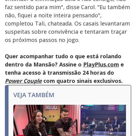
Escape
faz sentido para mim", disse Carol. "Eu também
key
or
não, fiquei a noite inteira pensando",
activating
the
completou Tali, chateada. Os casais levantaram
close
button.
suspeitas sobre convivência e tentaram traçar
os próximos passos no jogo.
Quer acompanhar tudo o que está rolando
dentro da Mansão? Assine o
PlayPlus.com
e
tenha acesso à transmissão 24 horas do
Power Couple
com quatro sinais exclusivos.
VEJA TAMBÉM