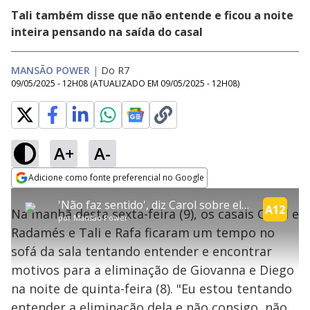
Tali também disse que não entende e ficou a noite
inteira pensando na saída do casal
MANSÃO POWER
|
Do R7
09/05/2025 - 12H08
(ATUALIZADO EM
09/05/2025 - 12H08
)
A+
A-
explore
Adicione como fonte preferencial no Google
This
Opens in new window
'Não faz sentido', diz Carol sobre eliminação de Giovanna Menezes e Diego Superbi | Power Couple
is
A12
Na manhã desta sexta-feira (9), os casais Carol e
a
Conteúdo bloqueado
por
Mansão Power
modal
Radamés e Tali e Rafa ficaram um tempo no
window.
Lamentamos, mas o vídeo que está tentando assisitr é de exibição
This
exclusiva em território brasileiro :-(
sofá da sala tentando entender e encontrar
modal
can
motivos para a eliminação de Giovanna e Diego
be
closed
na noite de quinta-feira (8). "Eu estou tentando
by
pressing
entender a eliminação dela e não consigo, não
the