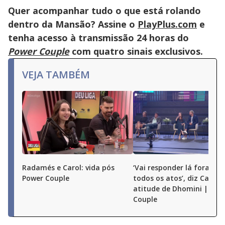
the
Quer acompanhar tudo o que está rolando
close
button.
dentro da Mansão? Assine o
PlayPlus.com
e
tenha acesso à transmissão 24 horas do
Power Couple
com quatro sinais exclusivos.
VEJA TAMBÉM
Radamés e Carol: vida pós
‘Vai responder lá fora por
Power Couple
todos os atos’, diz Carol 
atitude de Dhomini | Pow
Couple