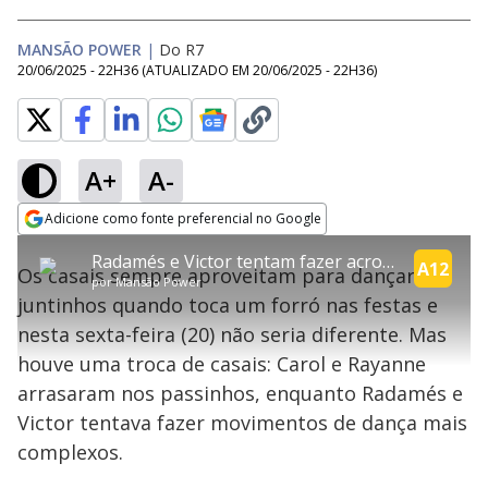
MANSÃO POWER
|
Do R7
20/06/2025 - 22H36
(ATUALIZADO EM
20/06/2025 - 22H36
)
A+
A-
explore
Adicione como fonte preferencial no Google
This
Opens in new window
Radamés e Victor tentam fazer acrobacias enquanto dançam | Power Couple
is
A12
Os casais sempre aproveitam para dançar
a
Conteúdo bloqueado
por
Mansão Power
modal
juntinhos quando toca um forró nas festas e
window.
Lamentamos, mas o vídeo que está tentando assisitr é de exibição
This
exclusiva em território brasileiro :-(
nesta sexta-feira (20) não seria diferente. Mas
modal
can
houve uma troca de casais: Carol e Rayanne
be
closed
arrasaram nos passinhos, enquanto Radamés e
by
pressing
Victor tentava fazer movimentos de dança mais
the
Escape
complexos.
key
or
activating