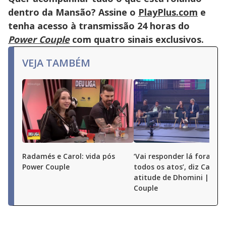
close
button.
dentro da Mansão? Assine o
PlayPlus.com
e
tenha acesso à transmissão 24 horas do
Power Couple
com quatro sinais exclusivos.
VEJA TAMBÉM
Radamés e Carol: vida pós
‘Vai responder lá fora por
Power Couple
todos os atos’, diz Carol 
atitude de Dhomini | Pow
Couple