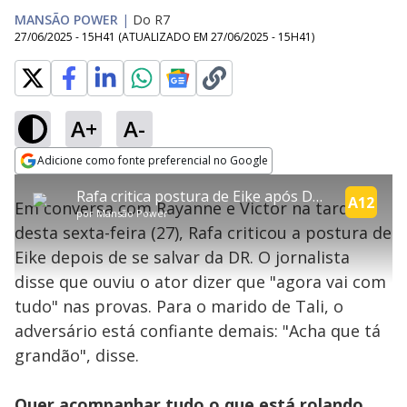
MANSÃO POWER
|
Do R7
27/06/2025 - 15H41
(ATUALIZADO EM
27/06/2025 - 15H41
)
A+
A-
explore
Adicione como fonte preferencial no Google
This
Opens in new window
Rafa critica postura de Eike após DR: 'Acha que tá grandão' | Power Couple
is
A12
Em conversa com Rayanne e Victor na tarde
a
Conteúdo bloqueado
por
Mansão Power
modal
desta sexta-feira (27), Rafa criticou a postura de
window.
Lamentamos, mas o vídeo que está tentando assisitr é de exibição
This
exclusiva em território brasileiro :-(
Eike depois de se salvar da DR. O jornalista
modal
can
disse que ouviu o ator dizer que "agora vai com
be
closed
tudo" nas provas. Para o marido de Tali, o
by
pressing
adversário está confiante demais: "Acha que tá
the
Escape
grandão", disse.
key
or
activating
the
Quer acompanhar tudo o que está rolando