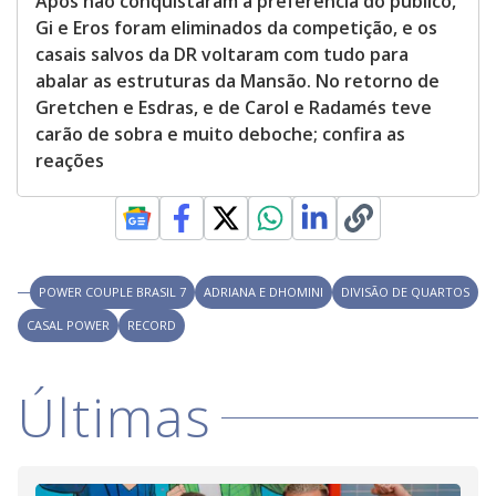
Após não conquistaram a preferência do público,
s
s
Gi e Eros foram eliminados da competição, e os
i
casais salvos da DR voltaram com tudo para
n
g
abalar as estruturas da Mansão. No retorno de
t
h
Gretchen e Esdras, e de Carol e Radamés teve
e
carão de sobra e muito deboche; confira as
E
s
reações
c
a
p
e
k
e
y
o
r
POWER COUPLE BRASIL 7
ADRIANA E DHOMINI
DIVISÃO DE QUARTOS
a
c
CASAL POWER
RECORD
t
i
v
a
Últimas
t
i
n
g
t
h
e