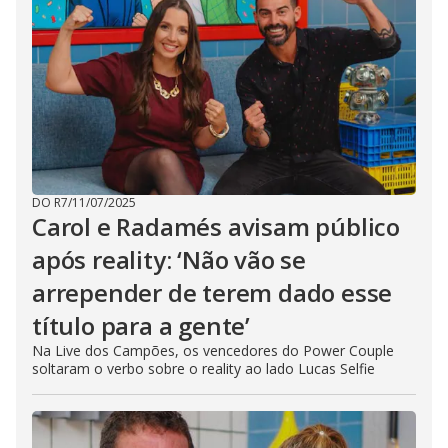
c
l
o
s
e
b
u
t
t
o
n
.
DO R7
/
11/07/2025
Carol e Radamés avisam público
após reality: ‘Não vão se
arrepender de terem dado esse
título para a gente’
Na Live dos Campões, os vencedores do Power Couple
soltaram o verbo sobre o reality ao lado Lucas Selfie