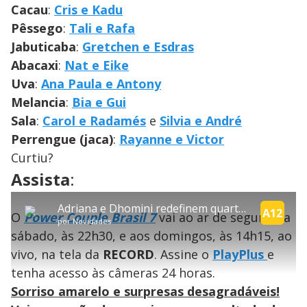
Cacau
:
Cris e Kadu
Pêssego
:
Tali e Rafa
Jabuticaba
:
Gretchen e Esdras
Abacaxi
:
Nat e Eike
Uva
:
Ana Paula e Antony
Melancia
:
Bia e Gui
Sala
:
Carol e Radamés
e
Silvia e André
Perrengue (jaca)
:
Rayanne e Victor
Curtiu?
explore
Assista
:
T
Adriana e Dhomini redefinem quartos dentro da Mansão | Power Couple
h
A12
O
Power Couple Brasil 7
vai ao ar de segunda a
i
Conteúdo bloqueado
por
Novidades
s
sábado, às 22h30, e aos domingos, às 14h15, ao
i
Lamentamos, mas o vídeo que está tentando assisitr é de exibição
s
exclusiva em território brasileiro :-(
vivo, na tela da
RECORD
. Assine o
PlayPlus
e
a
m
tenha acesso às câmeras 24 horas.
o
d
Sorriso amarelo e surpresas desagradáveis!
a
l