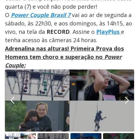
quarta (7) e você não pode perder!
O
Power Couple Brasil 7
vai ao ar de segunda a
sábado, às 22h30, e aos domingos, às 14h15, ao
vivo, na tela da
RECORD
. Assine o
PlayPlus
e
tenha acesso às câmeras 24 horas.
Adrenalina nas alturas! Primeira Prova dos
Homens tem choro e superação no
Power
Couple: