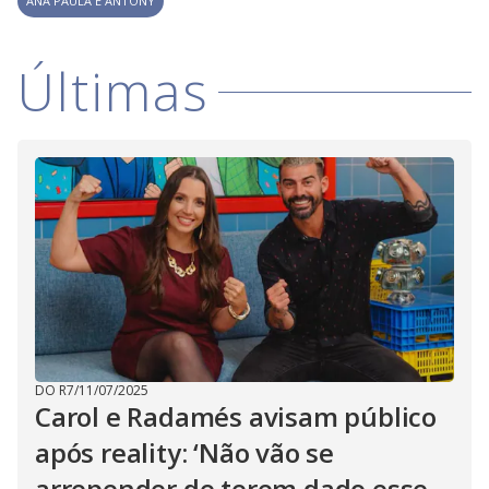
ANA PAULA E ANTONY
Últimas
DO R7
/
11/07/2025
Carol e Radamés avisam público
após reality: ‘Não vão se
arrepender de terem dado esse