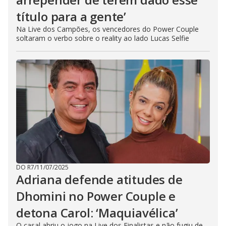
título para a gente’
Na Live dos Campões, os vencedores do Power Couple
soltaram o verbo sobre o reality ao lado Lucas Selfie
DO R7
/
11/07/2025
Adriana defende atitudes de
Dhomini no Power Couple e
detona Carol: ‘Maquiavélica’
O casal abriu o jogo na Live dos Finalistas e não fugiu de