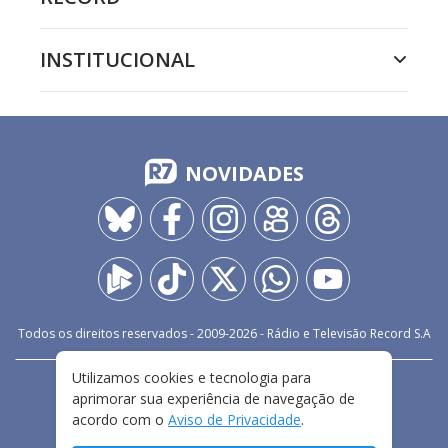
INSTITUCIONAL
NOVIDADES
Todos os direitos reservados - 2009-
2026
- Rádio e Televisão Record S.A
Utilizamos cookies e tecnologia para
CARREIRA
FALE CONOSCO
PRIVACIDADE
aprimorar sua experiência de navegação de
TERMOS E CONDIÇÕES DE USO
acordo com o
Aviso de Privacidade
.