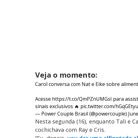
Veja o momento:
Carol conversa com Nat e Eike sobre alimen
Acesse
https://t.co/QmPZnUMGsI
para assis
sinais exclusivos 🔥
pic.twitter.com/hGqGEty
— Power Couple Brasil (@powercouple)
June
Nesta segunda (16), enquanto Tali e C
cochichava com Ray e Cris.
“Eu, depois,
vou dar uma alfinetada al