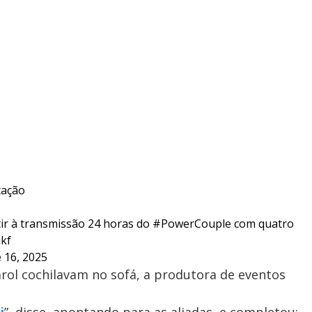
tação
tir à transmissão 24 horas do
#PowerCouple
com quatro
ukf
 16, 2025
arol cochilavam no sofá, a produtora de eventos
i
”, disse, apontando para as aliadas, e completou: