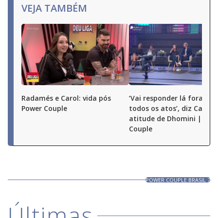
close
VEJA TAMBÉM
button.
Radamés e Carol: vida pós
‘Vai responder lá fora por
Power Couple
todos os atos’, diz Carol 
atitude de Dhomini | Pow
Couple
POWER COUPLE BRASIL 7
Últimas