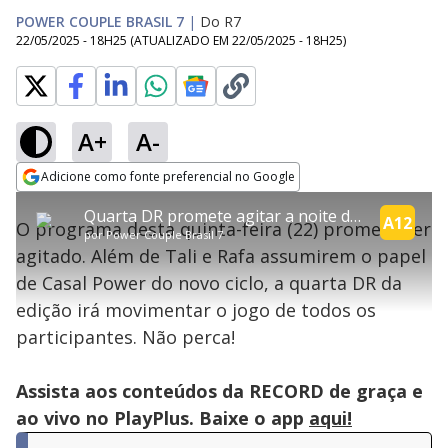
POWER COUPLE BRASIL 7
|
Do R7
22/05/2025 - 18H25
(ATUALIZADO EM
22/05/2025 - 18H25
)
A+
A-
explore
Adicione como fonte preferencial no Google
This
Opens in new window
Quarta DR promete agitar a noite desta quinta-feira (22) | Power Couple
is
A12
O programa desta quinta-feira (22) promete ser
a
Conteúdo bloqueado
por
Power Couple Brasil 7
modal
agitado. Além de Tali e Rafa assumirem o papel
window.
Lamentamos, mas o vídeo que está tentando assisitr é de exibição
This
exclusiva em território brasileiro :-(
de Casal Power do novo ciclo, a quarta DR da
modal
can
edição irá movimentar o jogo de todos os
be
closed
participantes. Não perca!
by
pressing
the
Escape
Assista aos conteúdos da RECORD de graça e
key
or
ao vivo no PlayPlus. Baixe o app
aqui!
activating
the