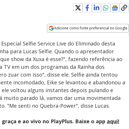
Adicione como fonte preferencial no Google
Velocidade
Opens in new window
special Selfie Service Live do Eliminado desta
inha para Lucas Selfie. Quando o apresentador
e show da Xuxa é esse?", fazendo referência ao
a na TV em um dos programas da Rainha dos
o zuar com isso", disse ele. Selfie ainda tentou
mente incomodado, Eike se levantou e abandonou a
, ele voltou alguns instantes depois pulando e
stá muito parado lá, vamos dar uma movimentada
to. "Me senti no Quebra-Power", disse Lucas.
graça e ao vivo no PlayPlus. Baixe o app
aqui!