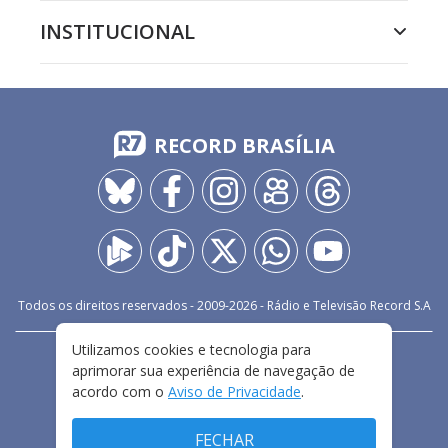
INSTITUCIONAL
RECORD BRASÍLIA
Todos os direitos reservados - 2009-
2026
- Rádio e Televisão Record S.A
Utilizamos cookies e tecnologia para
CARREIRA
FALE CONOSCO
PRIVACIDADE
aprimorar sua experiência de navegação de
TERMOS E CONDIÇÕES DE USO
acordo com o
Aviso de Privacidade
.
FECHAR