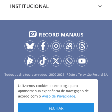
INSTITUCIONAL
RECORD MANAUS
Todos os direitos reservados - 2009-
2026
- Rádio e Televisão Record S.A
Utilizamos cookies e tecnologia para
CARREIRA
FALE CONOSCO
PRIVACIDADE
aprimorar sua experiência de navegação de
TERMOS E CONDIÇÕES DE USO
acordo com o
Aviso de Privacidade
.
FECHAR