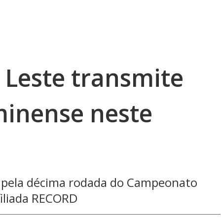
V Leste transmite
minense neste
a pela décima rodada do Campeonato
filiada RECORD