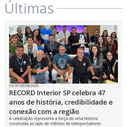
y
Últimas
M
V
u
d
o
i
d
e
o
DO R7
/
03/08/2026
RECORD Interior SP celebra 47
anos de história, credibilidade e
conexão com a região
A celebração representa a força de uma história
construída ao lado de milhões de telespectadores