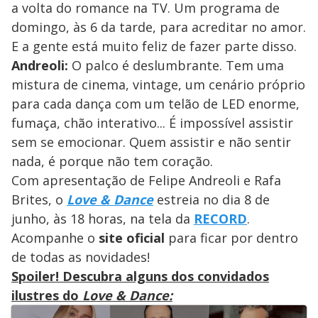
a volta do romance na TV. Um programa de
domingo, às 6 da tarde, para acreditar no amor.
E a gente está muito feliz de fazer parte disso.
Andreoli:
O palco é deslumbrante. Tem uma
mistura de cinema, vintage, um cenário próprio
para cada dança com um telão de LED enorme,
fumaça, chão interativo... É impossível assistir
sem se emocionar. Quem assistir e não sentir
nada, é porque não tem coração.
Com apresentação de Felipe Andreoli e Rafa
Brites, o
Love & Dance
estreia no dia 8 de
junho, às 18 horas, na tela da
RECORD
.
Acompanhe o
site oficial
para ficar por dentro
de todas as novidades!
Spoiler! Descubra alguns dos convidados
ilustres do
Love & Dance: