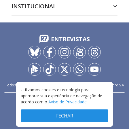
INSTITUCIONAL
ENTREVISTAS
Todos os direitos reservados - 2009-
2026
- Rádio e Televisão Record S.A
Utilizamos cookies e tecnologia para
aprimorar sua experiência de navegação de
CARREIRA
FALE CONOSCO
PRIVACIDADE
acordo com o
Aviso de Privacidade
.
TERMOS E CONDIÇÕES DE USO
FECHAR