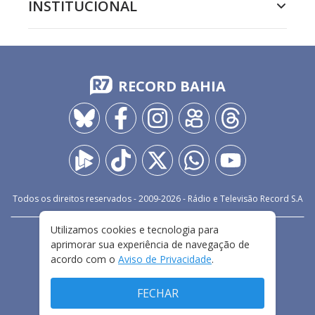
INSTITUCIONAL
RECORD BAHIA
Todos os direitos reservados - 2009-
2026
- Rádio e Televisão Record S.A
Utilizamos cookies e tecnologia para
CARREIRA
FALE CONOSCO
PRIVACIDADE
aprimorar sua experiência de navegação de
TERMOS E CONDIÇÕES DE USO
acordo com o
Aviso de Privacidade
.
FECHAR