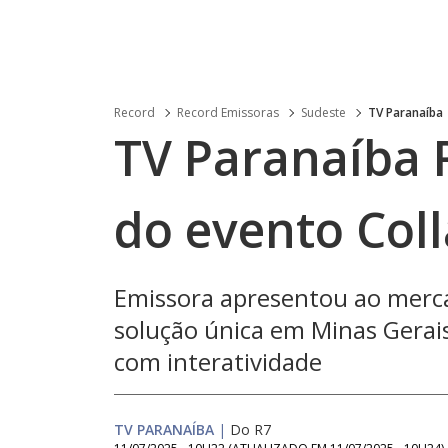
Record
Record Emissoras
Sudeste
TV Paranaíba
TV Paranaíba 
do evento Col
Emissora apresentou ao merca
solução única em Minas Gerais
com interatividade
TV PARANAÍBA
|
Do R7