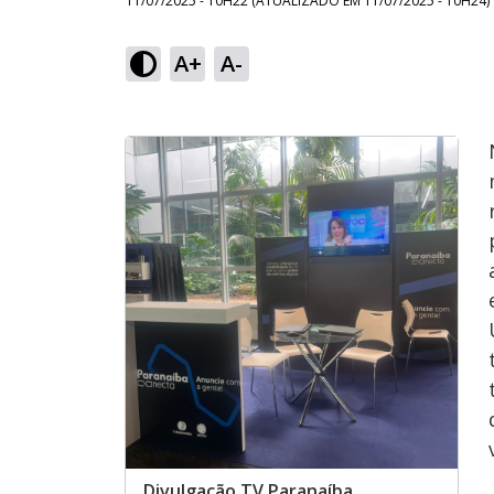
11/07/2025 - 10H22
(ATUALIZADO EM
11/07/2025 - 10H24
)
A+
A-
Divulgação TV Paranaíba