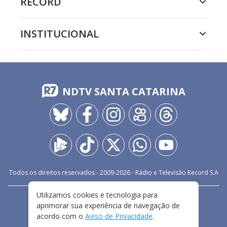
RECORD
INSTITUCIONAL
NDTV SANTA CATARINA
Todos os direitos reservados - 2009-
2026
- Rádio e Televisão Record S.A
Utilizamos cookies e tecnologia para
CARREIRA
FALE CONOSCO
PRIVACIDADE
aprimorar sua experiência de navegação de
TERMOS E CONDIÇÕES DE USO
acordo com o
Aviso de Privacidade
.