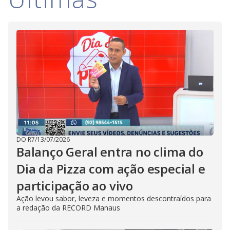
M
V
u
d
o
i
d
e
o
DO R7
/
13/07/2026
Balanço Geral entra no clima do
Dia da Pizza com ação especial e
participação ao vivo
Ação levou sabor, leveza e momentos descontraídos para
a redação da RECORD Manaus