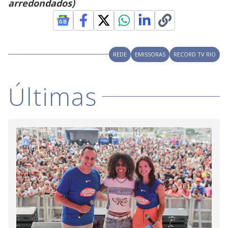
arredondados)
REDE
EMISSORAS
RECORD TV RIO
Últimas