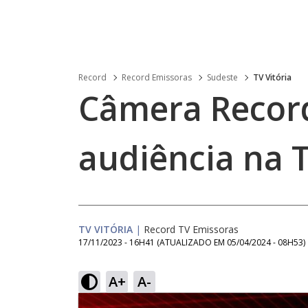
Record
Record Emissoras
Sudeste
TV Vitória
Câmera Record
audiência na T
TV VITÓRIA
|
Record TV Emissoras
17/11/2023 - 16H41
(ATUALIZADO EM
05/04/2024 - 08H53
)
A+
A-