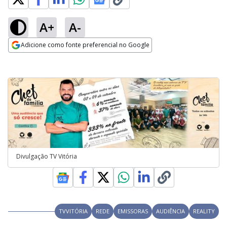
A+
A-
Adicione como fonte preferencial no Google
Opens in new window
Divulgação TV Vitória
TVVITÓRIA
REDE
EMISSORAS
AUDIÊNCIA
REALITY