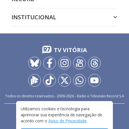
INSTITUCIONAL
TV VITÓRIA
Todos os direitos reservados - 2009-
2026
- Rádio e Televisão Record S.A
Utilizamos cookies e tecnologia para
CARREIRA
FALE CONOSCO
PRIVACIDADE
aprimorar sua experiência de navegação de
TERMOS E CONDIÇÕES DE USO
acordo com o
Aviso de Privacidade
.