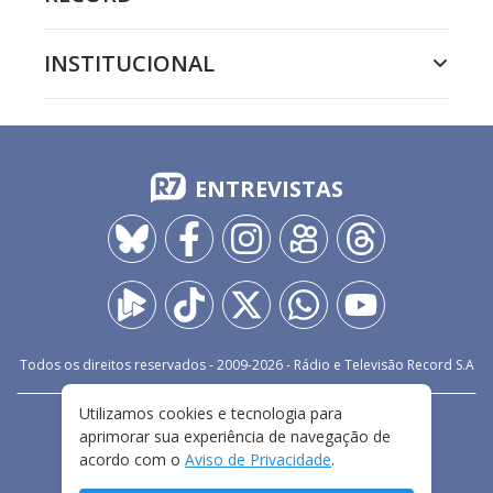
INSTITUCIONAL
ENTREVISTAS
Todos os direitos reservados - 2009-
2026
- Rádio e Televisão Record S.A
Utilizamos cookies e tecnologia para
CARREIRA
FALE CONOSCO
PRIVACIDADE
aprimorar sua experiência de navegação de
TERMOS E CONDIÇÕES DE USO
acordo com o
Aviso de Privacidade
.