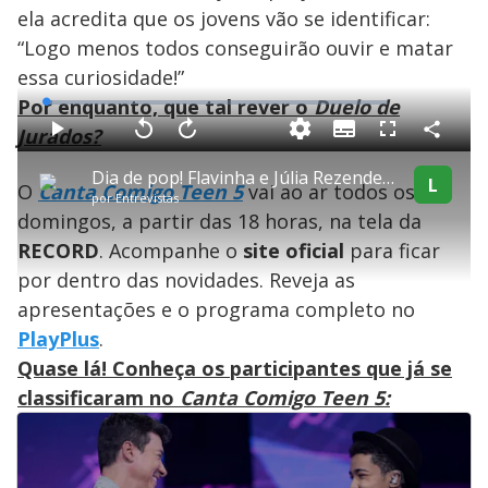
ela acredita que os jovens vão se identificar:
“Logo menos todos conseguirão ouvir e matar
essa curiosidade!”
Por enquanto, que tal rever o
Duelo de
L
o
a
Jurados?
S
d
u
C
P
V
A
P
F
e
b
o
l
o
v
u
d
t
m
a
l
a
l
:
Dia de pop! Flavinha e Júlia Rezende disputam o Duelo dos Jurados
i
p
y
t
n
l
L
1
O
Canta Comigo Teen 5
vai ao ar todos os
t
a
a
ç
s
.
por
Entrevistas
l
r
r
a
c
9
e
t
1
r
l
r
8
domingos, a partir das 18 horas, na tela da
s
i
0
1
e
%
l
s
0
e
h
RECORD
. Acompanhe o
e
s
site oficial
para ficar
n
a
g
e
r
u
g
por dentro das novidades. Reveja as
n
u
a
d
n
o
d
apresentações e o programa completo no
s
o
s
PlayPlus
.
y
Quase lá! Conheça os participantes que já se
classificaram no
Canta Comigo Teen 5:
M
V
u
d
o