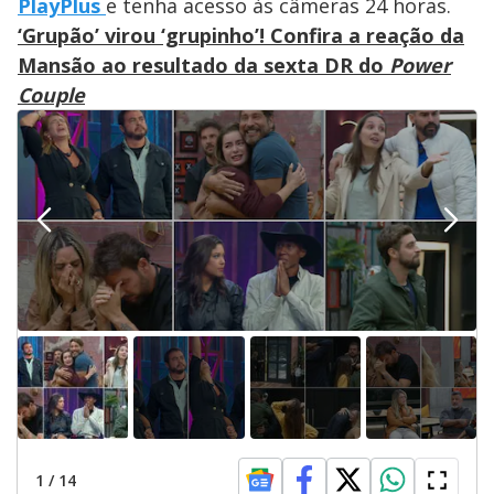
PlayPlus
e tenha acesso às câmeras 24 horas.
‘Grupão’ virou ‘grupinho’! Confira a reação da
Mansão ao resultado da sexta DR do
Power
Couple
1
/
14