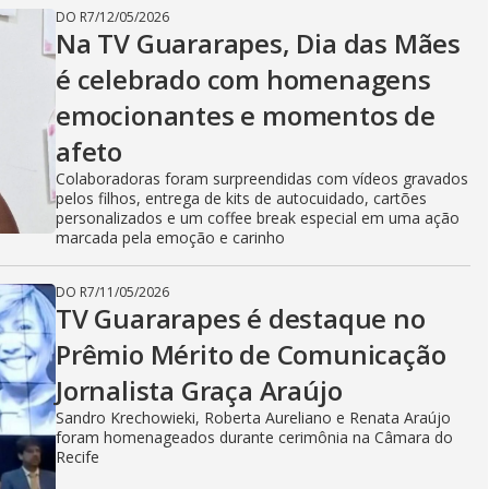
DO R7
/
12/05/2026
Na TV Guararapes, Dia das Mães
é celebrado com homenagens
emocionantes e momentos de
afeto
Colaboradoras foram surpreendidas com vídeos gravados
pelos filhos, entrega de kits de autocuidado, cartões
personalizados e um coffee break especial em uma ação
marcada pela emoção e carinho
DO R7
/
11/05/2026
TV Guararapes é destaque no
Prêmio Mérito de Comunicação
Jornalista Graça Araújo
Sandro Krechowieki, Roberta Aureliano e Renata Araújo
foram homenageados durante cerimônia na Câmara do
Recife