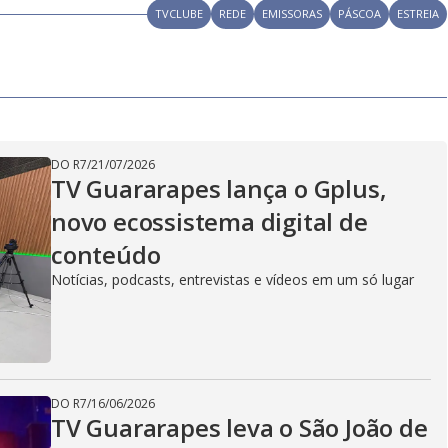
TVCLUBE
REDE
EMISSORAS
PÁSCOA
ESTREIA
DO R7
/
21/07/2026
TV Guararapes lança o Gplus,
novo ecossistema digital de
conteúdo
Notícias, podcasts, entrevistas e vídeos em um só lugar
DO R7
/
16/06/2026
TV Guararapes leva o São João de