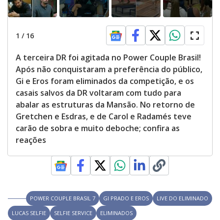
1
/
16
A terceira DR foi agitada no Power Couple Brasil!
Após não conquistaram a preferência do público,
Gi e Eros foram eliminados da competição, e os
casais salvos da DR voltaram com tudo para
abalar as estruturas da Mansão. No retorno de
Gretchen e Esdras, e de Carol e Radamés teve
carão de sobra e muito deboche; confira as
reações
POWER COUPLE BRASIL 7
GI PRADO E EROS
LIVE DO ELIMINADO
LUCAS SELFIE
SELFIE SERVICE
ELIMINADOS